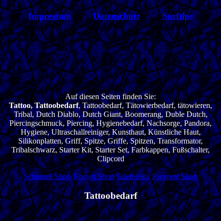
Impressum
Datenschutz
Surftips
Auf diesen Seiten finden Sie:
Tattoo, Tattoobedarf
, Tattoobedarf, Tätowierbedarf, tätowieren,
Tribal, Dutch Diablo, Dutch Giant, Boomerang, Duble Dutch,
Piercingschmuck, Piercing, Hygienebedarf, Nachsorge, Pandora,
Hygiene, Ultraschallreiniger, Kunsthaut, Künstliche Haut,
Silikonplatten, Griff, Spitze, Griffe, Spitzen, Transformator,
Tribalschwarz, Starter Kit, Starter Set, Farbkappen, Fußschalter,
Clipcord
Schmuck Shop
Korsett Shop
Telefonsex
Paravent Shop
Tattoobedarf